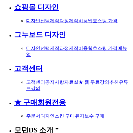
쇼핑몰 디자인
디자인선택
제작과정
제작비용
웹호스팅 가격
그누보드 디자인
디자인선택
제작과정
제작비용
웹호스팅 가격
매뉴
얼
고객센터
고객센터
공지사항
자료실
★ 웹 무료강의
추천유튜
브강의
★ 구매회원전용
주문서
디자인스킨 구매
유지보수 구매
arrow_drop_down
모던DS 소개