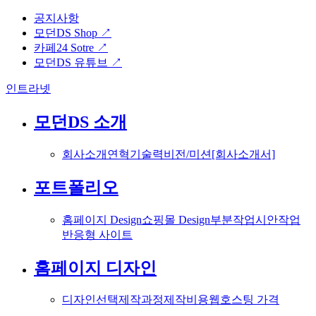
공지사항
모던DS Shop ↗
카페24 Sotre ↗
모던DS 유튜브 ↗
인트라넷
모던DS 소개
회사소개
연혁
기술력
비전/미션
[회사소개서]
포트폴리오
홈페이지 Design
쇼핑몰 Design
부분작업
시안작업
반응형 사이트
홈페이지 디자인
디자인선택
제작과정
제작비용
웹호스팅 가격