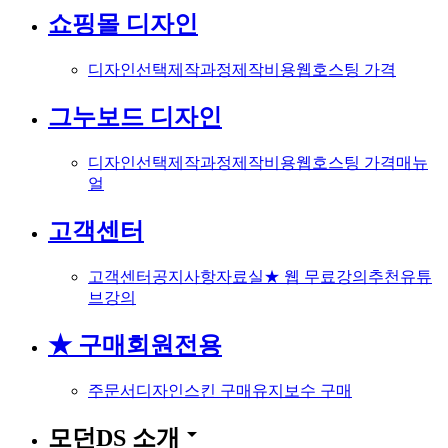
쇼핑몰 디자인
디자인선택
제작과정
제작비용
웹호스팅 가격
그누보드 디자인
디자인선택
제작과정
제작비용
웹호스팅 가격
매뉴
얼
고객센터
고객센터
공지사항
자료실
★ 웹 무료강의
추천유튜
브강의
★ 구매회원전용
주문서
디자인스킨 구매
유지보수 구매
arrow_drop_down
모던DS 소개