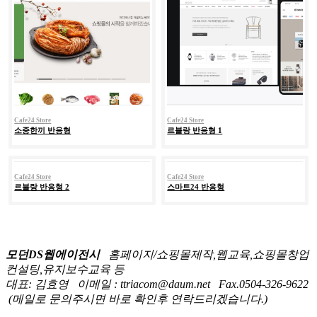
Cafe24 Store
Cafe24 Store
소중한끼 반응형
르블랑 반응형 1
Cafe24 Store
Cafe24 Store
르블랑 반응형 2
스마트24 반응형
모던DS웹에이전시
홈페이지/쇼핑몰제작,웹교육,쇼핑몰창업
컨설팅,유지보수교육 등
대표: 김효영
이메일 : ttriacom@daum.net
Fax.0504-326-9622
(메일로 문의주시면 바로 확인후 연락드리겠습니다.)