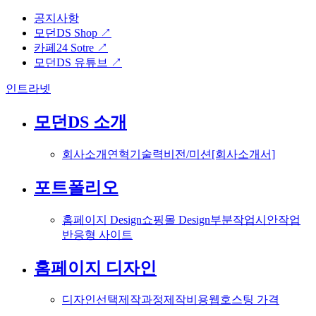
공지사항
모던DS Shop ↗
카페24 Sotre ↗
모던DS 유튜브 ↗
인트라넷
모던DS 소개
회사소개
연혁
기술력
비전/미션
[회사소개서]
포트폴리오
홈페이지 Design
쇼핑몰 Design
부분작업
시안작업
반응형 사이트
홈페이지 디자인
디자인선택
제작과정
제작비용
웹호스팅 가격