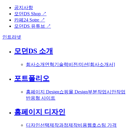
공지사항
모던DS Shop ↗
카페24 Sotre ↗
모던DS 유튜브 ↗
인트라넷
모던DS 소개
회사소개
연혁
기술력
비전/미션
[회사소개서]
포트폴리오
홈페이지 Design
쇼핑몰 Design
부분작업
시안작업
반응형 사이트
홈페이지 디자인
디자인선택
제작과정
제작비용
웹호스팅 가격