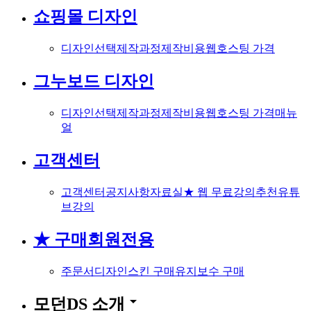
쇼핑몰 디자인
디자인선택
제작과정
제작비용
웹호스팅 가격
그누보드 디자인
디자인선택
제작과정
제작비용
웹호스팅 가격
매뉴
얼
고객센터
고객센터
공지사항
자료실
★ 웹 무료강의
추천유튜
브강의
★ 구매회원전용
주문서
디자인스킨 구매
유지보수 구매
arrow_drop_down
모던DS 소개