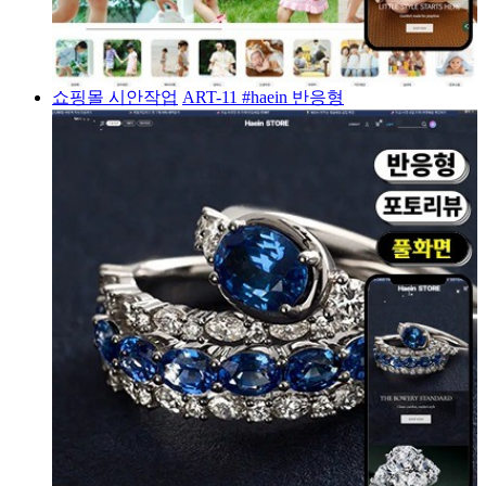
쇼핑몰 시안작업
ART-11 #haein 반응형