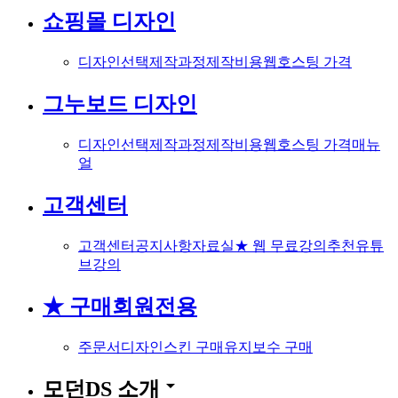
쇼핑몰 디자인
디자인선택
제작과정
제작비용
웹호스팅 가격
그누보드 디자인
디자인선택
제작과정
제작비용
웹호스팅 가격
매뉴
얼
고객센터
고객센터
공지사항
자료실
★ 웹 무료강의
추천유튜
브강의
★ 구매회원전용
주문서
디자인스킨 구매
유지보수 구매
arrow_drop_down
모던DS 소개