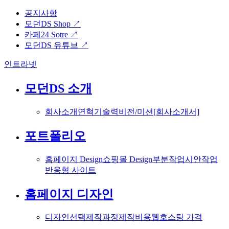
공지사항
모던DS Shop ↗
카페24 Sotre ↗
모던DS 유튜브 ↗
인트라넷
모던DS 소개
회사소개
연혁
기술력
비전/미션
[회사소개서]
포트폴리오
홈페이지 Design
쇼핑몰 Design
부분작업
시안작업
반응형 사이트
홈페이지 디자인
디자인선택
제작과정
제작비용
웹호스팅 가격