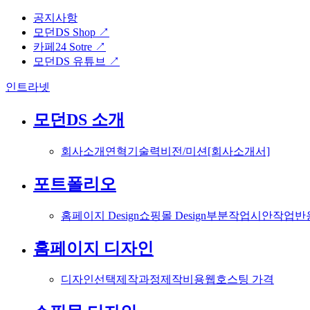
공지사항
모던DS Shop ↗
카페24 Sotre ↗
모던DS 유튜브 ↗
인트라넷
모던DS 소개
회사소개
연혁
기술력
비전/미션
[회사소개서]
포트폴리오
홈페이지 Design
쇼핑몰 Design
부분작업
시안작업
반
홈페이지 디자인
디자인선택
제작과정
제작비용
웹호스팅 가격