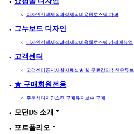
쇼핑몰 디자인
디자인선택
제작과정
제작비용
웹호스팅 가격
그누보드 디자인
디자인선택
제작과정
제작비용
웹호스팅 가격
매뉴얼
고객센터
고객센터
공지사항
자료실
★ 웹 무료강의
추천유튜브
★ 구매회원전용
주문서
디자인스킨 구매
유지보수 구매
arrow_drop_down
모던DS 소개
arrow_drop_down
포트폴리오