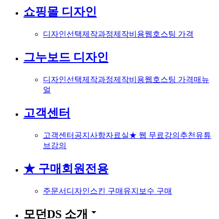
쇼핑몰 디자인
디자인선택
제작과정
제작비용
웹호스팅 가격
그누보드 디자인
디자인선택
제작과정
제작비용
웹호스팅 가격
매뉴
얼
고객센터
고객센터
공지사항
자료실
★ 웹 무료강의
추천유튜
브강의
★ 구매회원전용
주문서
디자인스킨 구매
유지보수 구매
arrow_drop_down
모던DS 소개