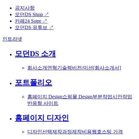
공지사항
모던DS Shop ↗
카페24 Sotre ↗
모던DS 유튜브 ↗
인트라넷
모던DS 소개
회사소개
연혁
기술력
비전/미션
[회사소개서]
포트폴리오
홈페이지 Design
쇼핑몰 Design
부분작업
시안작업
반응형 사이트
홈페이지 디자인
디자인선택
제작과정
제작비용
웹호스팅 가격