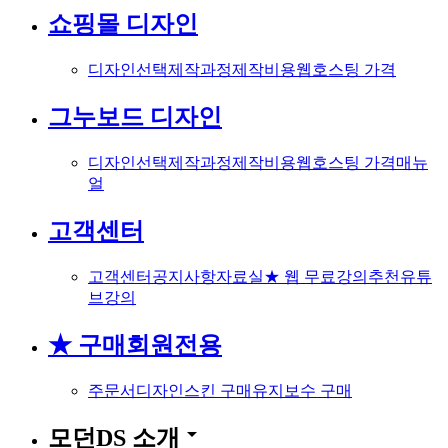
쇼핑몰 디자인
디자인선택
제작과정
제작비용
웹호스팅 가격
그누보드 디자인
디자인선택
제작과정
제작비용
웹호스팅 가격
매뉴
얼
고객센터
고객센터
공지사항
자료실
★ 웹 무료강의
추천유튜
브강의
★ 구매회원전용
주문서
디자인스킨 구매
유지보수 구매
arrow_drop_down
모던DS 소개