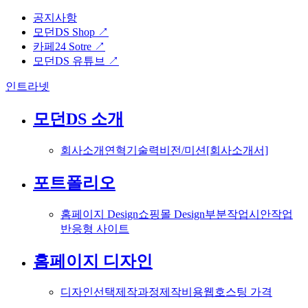
공지사항
모던DS Shop ↗
카페24 Sotre ↗
모던DS 유튜브 ↗
인트라넷
모던DS 소개
회사소개
연혁
기술력
비전/미션
[회사소개서]
포트폴리오
홈페이지 Design
쇼핑몰 Design
부분작업
시안작업
반응형 사이트
홈페이지 디자인
디자인선택
제작과정
제작비용
웹호스팅 가격