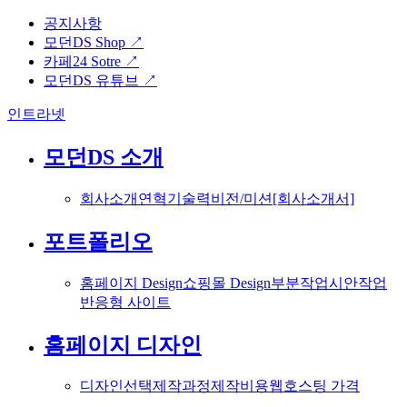
공지사항
모던DS Shop ↗
카페24 Sotre ↗
모던DS 유튜브 ↗
인트라넷
모던DS 소개
회사소개
연혁
기술력
비전/미션
[회사소개서]
포트폴리오
홈페이지 Design
쇼핑몰 Design
부분작업
시안작업
반응형 사이트
홈페이지 디자인
디자인선택
제작과정
제작비용
웹호스팅 가격