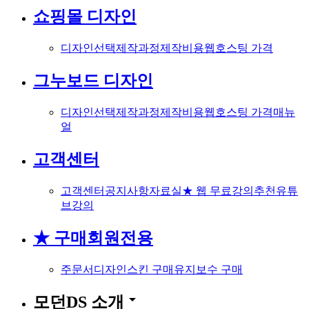
쇼핑몰 디자인
디자인선택
제작과정
제작비용
웹호스팅 가격
그누보드 디자인
디자인선택
제작과정
제작비용
웹호스팅 가격
매뉴
얼
고객센터
고객센터
공지사항
자료실
★ 웹 무료강의
추천유튜
브강의
★ 구매회원전용
주문서
디자인스킨 구매
유지보수 구매
arrow_drop_down
모던DS 소개