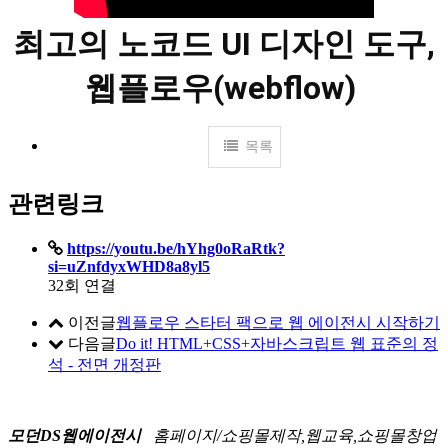
최고의 노코드 UI 디자인 도구,
웹플로우(webflow)
목록
관련링크
https://youtu.be/hYhg0oRaRtk?
si=uZnfdyxWHD8a8yl5
32회 연결
이전글
웹플로우 스타터 팩으로 웹 에이전시 시작하기
다음글
Do it! HTML+CSS+자바스크립트 웹 표준의 정
석 - 전면 개정판
모던DS웹에이전시
홈페이지/쇼핑몰제작,웹교육,쇼핑몰창업