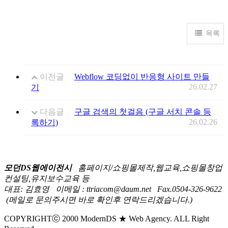
목록
이전글
Webflow 코딩없이 반응형 사이트 만들
26.02.27
기
다음글
구글 검색의 첫걸음 (구글 서치 콘솔 등
26.02.26
록하기)
모던DS웹에이전시
홈페이지/쇼핑몰제작,웹교육,쇼핑몰창업
컨설팅,유지보수교육 등
대표: 김효영
이메일 : ttriacom@daum.net
Fax.0504-326-9622
(메일로 문의주시면 바로 확인후 연락드리겠습니다.)
COPYRIGHTⓒ 2000 ModernDS ★ Web Agency. ALL Right