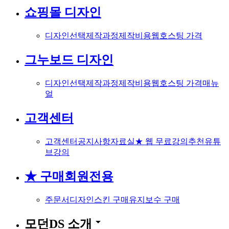
쇼핑몰 디자인
디자인선택
제작과정
제작비용
웹호스팅 가격
그누보드 디자인
디자인선택
제작과정
제작비용
웹호스팅 가격
매뉴
얼
고객센터
고객센터
공지사항
자료실
★ 웹 무료강의
추천유튜
브강의
★ 구매회원전용
주문서
디자인스킨 구매
유지보수 구매
arrow_drop_down
모던DS 소개