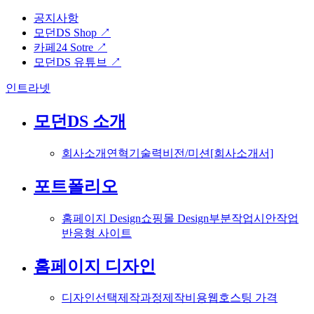
공지사항
모던DS Shop ↗
카페24 Sotre ↗
모던DS 유튜브 ↗
인트라넷
모던DS 소개
회사소개
연혁
기술력
비전/미션
[회사소개서]
포트폴리오
홈페이지 Design
쇼핑몰 Design
부분작업
시안작업
반응형 사이트
홈페이지 디자인
디자인선택
제작과정
제작비용
웹호스팅 가격