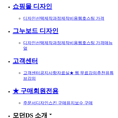
쇼핑몰 디자인
디자인선택
제작과정
제작비용
웹호스팅 가격
그누보드 디자인
디자인선택
제작과정
제작비용
웹호스팅 가격
매뉴
얼
고객센터
고객센터
공지사항
자료실
★ 웹 무료강의
추천유튜
브강의
★ 구매회원전용
주문서
디자인스킨 구매
유지보수 구매
arrow_drop_down
모던DS 소개