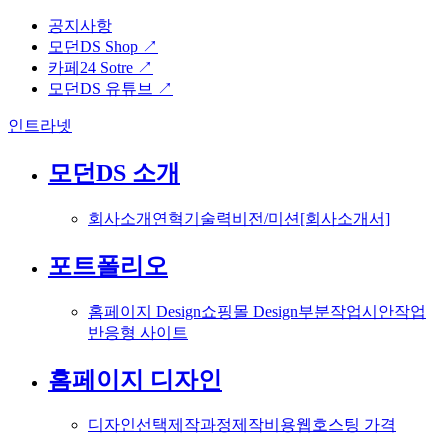
공지사항
모던DS Shop ↗
카페24 Sotre ↗
모던DS 유튜브 ↗
인트라넷
모던DS 소개
회사소개
연혁
기술력
비전/미션
[회사소개서]
포트폴리오
홈페이지 Design
쇼핑몰 Design
부분작업
시안작업
반응형 사이트
홈페이지 디자인
디자인선택
제작과정
제작비용
웹호스팅 가격