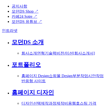
공지사항
모던DS Shop ↗
카페24 Sotre ↗
모던DS 유튜브 ↗
인트라넷
모던DS 소개
회사소개
연혁
기술력
비전/미션
[회사소개서]
포트폴리오
홈페이지 Design
쇼핑몰 Design
부분작업
시안작업
반응형 사이트
홈페이지 디자인
디자인선택
제작과정
제작비용
웹호스팅 가격