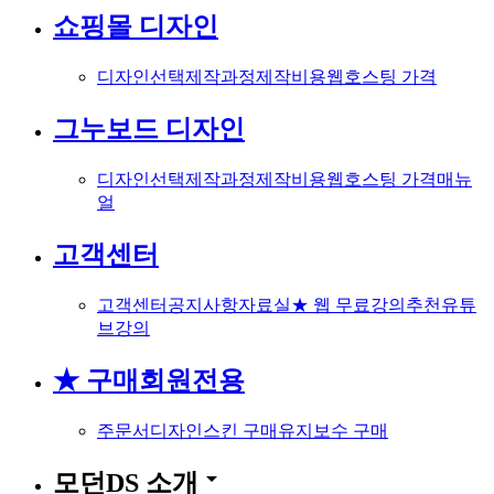
쇼핑몰 디자인
디자인선택
제작과정
제작비용
웹호스팅 가격
그누보드 디자인
디자인선택
제작과정
제작비용
웹호스팅 가격
매뉴
얼
고객센터
고객센터
공지사항
자료실
★ 웹 무료강의
추천유튜
브강의
★ 구매회원전용
주문서
디자인스킨 구매
유지보수 구매
arrow_drop_down
모던DS 소개