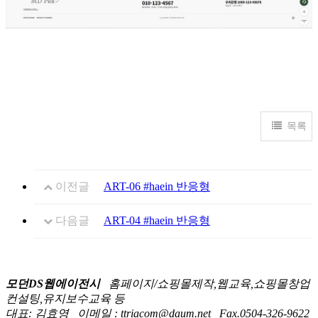
목록
이전글
ART-06 #haein 반응형
다음글
ART-04 #haein 반응형
모던DS웹에이전시
홈페이지/쇼핑몰제작,웹교육,쇼핑몰창업
컨설팅,유지보수교육 등
대표: 김효영
이메일 : ttriacom@daum.net
Fax.0504-326-9622