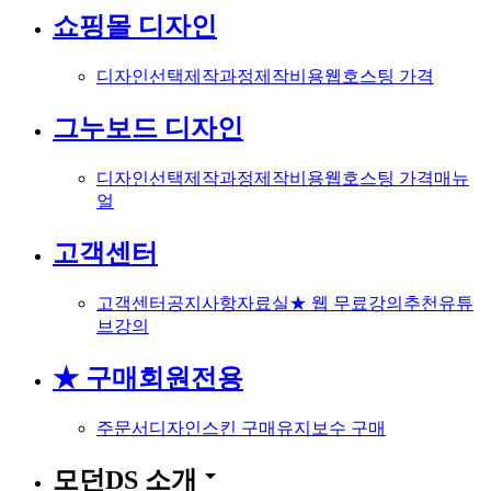
쇼핑몰 디자인
디자인선택
제작과정
제작비용
웹호스팅 가격
그누보드 디자인
디자인선택
제작과정
제작비용
웹호스팅 가격
매뉴
얼
고객센터
고객센터
공지사항
자료실
★ 웹 무료강의
추천유튜
브강의
★ 구매회원전용
주문서
디자인스킨 구매
유지보수 구매
arrow_drop_down
모던DS 소개