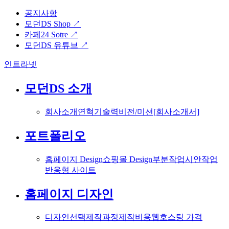
공지사항
모던DS Shop ↗
카페24 Sotre ↗
모던DS 유튜브 ↗
인트라넷
모던DS 소개
회사소개
연혁
기술력
비전/미션
[회사소개서]
포트폴리오
홈페이지 Design
쇼핑몰 Design
부분작업
시안작업
반응형 사이트
홈페이지 디자인
디자인선택
제작과정
제작비용
웹호스팅 가격