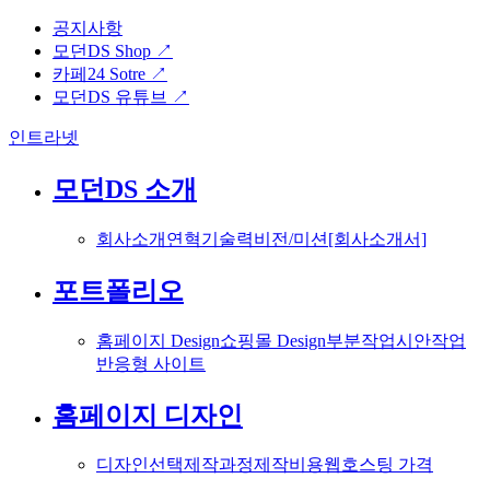
공지사항
모던DS Shop ↗
카페24 Sotre ↗
모던DS 유튜브 ↗
인트라넷
모던DS 소개
회사소개
연혁
기술력
비전/미션
[회사소개서]
포트폴리오
홈페이지 Design
쇼핑몰 Design
부분작업
시안작업
반응형 사이트
홈페이지 디자인
디자인선택
제작과정
제작비용
웹호스팅 가격