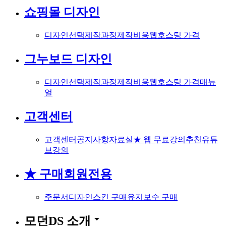
쇼핑몰 디자인
디자인선택
제작과정
제작비용
웹호스팅 가격
그누보드 디자인
디자인선택
제작과정
제작비용
웹호스팅 가격
매뉴
얼
고객센터
고객센터
공지사항
자료실
★ 웹 무료강의
추천유튜
브강의
★ 구매회원전용
주문서
디자인스킨 구매
유지보수 구매
arrow_drop_down
모던DS 소개