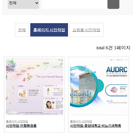
전체
홈페이지 시안작업
쇼핑몰 시안작업
total
6
건
1
페이지
홈페이지 시안작업
홈페이지 시안작업
시안작업-미향화장품
시안작업-중앙대학교 비뇨기과학회