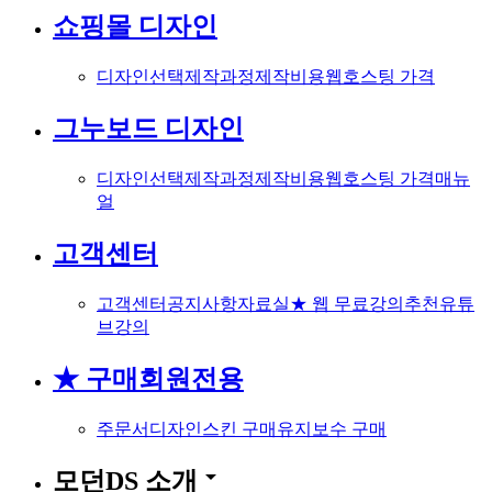
쇼핑몰 디자인
디자인선택
제작과정
제작비용
웹호스팅 가격
그누보드 디자인
디자인선택
제작과정
제작비용
웹호스팅 가격
매뉴
얼
고객센터
고객센터
공지사항
자료실
★ 웹 무료강의
추천유튜
브강의
★ 구매회원전용
주문서
디자인스킨 구매
유지보수 구매
arrow_drop_down
모던DS 소개