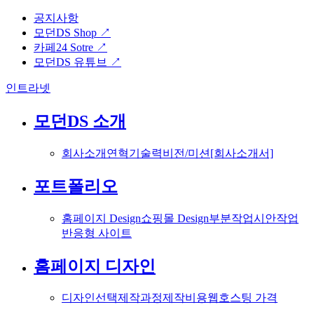
공지사항
모던DS Shop ↗
카페24 Sotre ↗
모던DS 유튜브 ↗
인트라넷
모던DS 소개
회사소개
연혁
기술력
비전/미션
[회사소개서]
포트폴리오
홈페이지 Design
쇼핑몰 Design
부분작업
시안작업
반응형 사이트
홈페이지 디자인
디자인선택
제작과정
제작비용
웹호스팅 가격