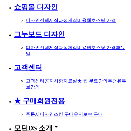
쇼핑몰 디자인
디자인선택
제작과정
제작비용
웹호스팅 가격
그누보드 디자인
디자인선택
제작과정
제작비용
웹호스팅 가격
매뉴
얼
고객센터
고객센터
공지사항
자료실
★ 웹 무료강의
추천유튜
브강의
★ 구매회원전용
주문서
디자인스킨 구매
유지보수 구매
arrow_drop_down
모던DS 소개