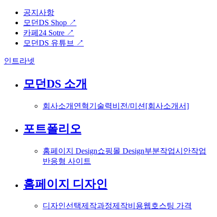
공지사항
모던DS Shop ↗
카페24 Sotre ↗
모던DS 유튜브 ↗
인트라넷
모던DS 소개
회사소개
연혁
기술력
비전/미션
[회사소개서]
포트폴리오
홈페이지 Design
쇼핑몰 Design
부분작업
시안작업
반응형 사이트
홈페이지 디자인
디자인선택
제작과정
제작비용
웹호스팅 가격