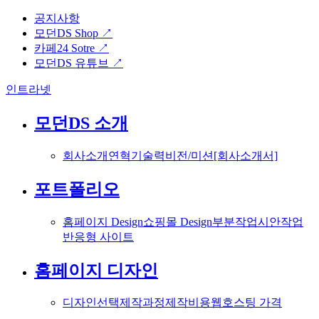
공지사항
모던DS Shop ↗
카페24 Sotre ↗
모던DS 유튜브 ↗
인트라넷
모던DS 소개
회사소개
연혁
기술력
비전/미션
[회사소개서]
포트폴리오
홈페이지 Design
쇼핑몰 Design
부분작업
시안작업
반응형 사이트
홈페이지 디자인
디자인선택
제작과정
제작비용
웹호스팅 가격