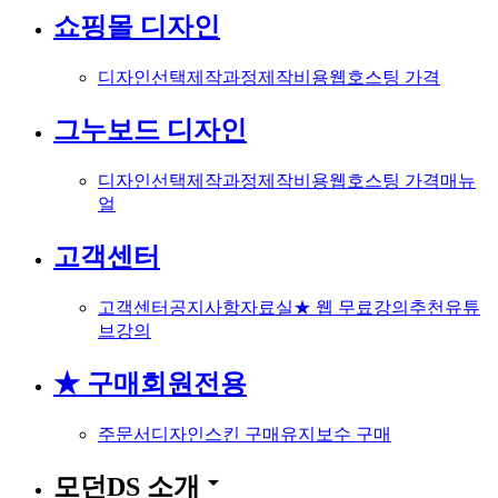
쇼핑몰 디자인
디자인선택
제작과정
제작비용
웹호스팅 가격
그누보드 디자인
디자인선택
제작과정
제작비용
웹호스팅 가격
매뉴
얼
고객센터
고객센터
공지사항
자료실
★ 웹 무료강의
추천유튜
브강의
★ 구매회원전용
주문서
디자인스킨 구매
유지보수 구매
arrow_drop_down
모던DS 소개