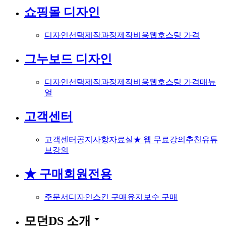
쇼핑몰 디자인
디자인선택
제작과정
제작비용
웹호스팅 가격
그누보드 디자인
디자인선택
제작과정
제작비용
웹호스팅 가격
매뉴
얼
고객센터
고객센터
공지사항
자료실
★ 웹 무료강의
추천유튜
브강의
★ 구매회원전용
주문서
디자인스킨 구매
유지보수 구매
arrow_drop_down
모던DS 소개