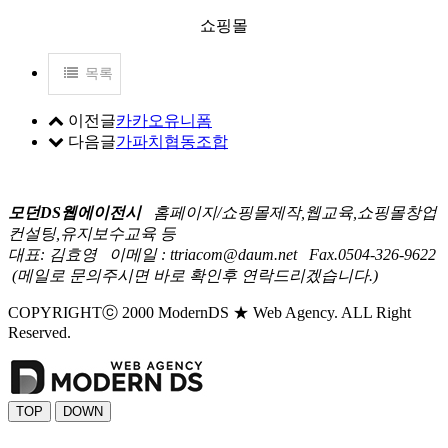
쇼핑몰
목록
이전글
카카오유니폼
다음글
가파치협동조합
모던DS웹에이전시
홈페이지/쇼핑몰제작,웹교육,쇼핑몰창업
컨설팅,유지보수교육 등
대표: 김효영
이메일 : ttriacom@daum.net
Fax.0504-326-9622
(메일로 문의주시면 바로 확인후 연락드리겠습니다.)
COPYRIGHTⓒ 2000 ModernDS ★ Web Agency. ALL Right
Reserved.
TOP
DOWN