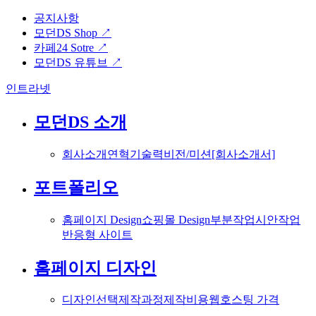
공지사항
모던DS Shop ↗
카페24 Sotre ↗
모던DS 유튜브 ↗
인트라넷
모던DS 소개
회사소개
연혁
기술력
비전/미션
[회사소개서]
포트폴리오
홈페이지 Design
쇼핑몰 Design
부분작업
시안작업
반응형 사이트
홈페이지 디자인
디자인선택
제작과정
제작비용
웹호스팅 가격