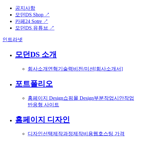
공지사항
모던DS Shop ↗
카페24 Sotre ↗
모던DS 유튜브 ↗
인트라넷
모던DS 소개
회사소개
연혁
기술력
비전/미션
[회사소개서]
포트폴리오
홈페이지 Design
쇼핑몰 Design
부분작업
시안작업
반응형 사이트
홈페이지 디자인
디자인선택
제작과정
제작비용
웹호스팅 가격