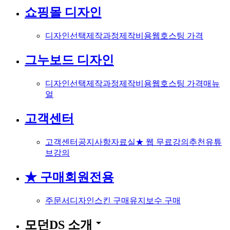
쇼핑몰 디자인
디자인선택
제작과정
제작비용
웹호스팅 가격
그누보드 디자인
디자인선택
제작과정
제작비용
웹호스팅 가격
매뉴
얼
고객센터
고객센터
공지사항
자료실
★ 웹 무료강의
추천유튜
브강의
★ 구매회원전용
주문서
디자인스킨 구매
유지보수 구매
arrow_drop_down
모던DS 소개