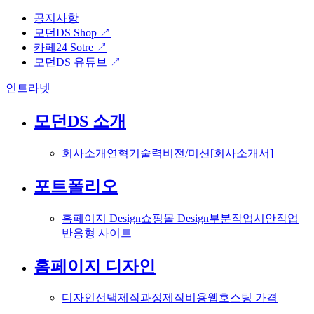
공지사항
모던DS Shop ↗
카페24 Sotre ↗
모던DS 유튜브 ↗
인트라넷
모던DS 소개
회사소개
연혁
기술력
비전/미션
[회사소개서]
포트폴리오
홈페이지 Design
쇼핑몰 Design
부분작업
시안작업
반응형 사이트
홈페이지 디자인
디자인선택
제작과정
제작비용
웹호스팅 가격