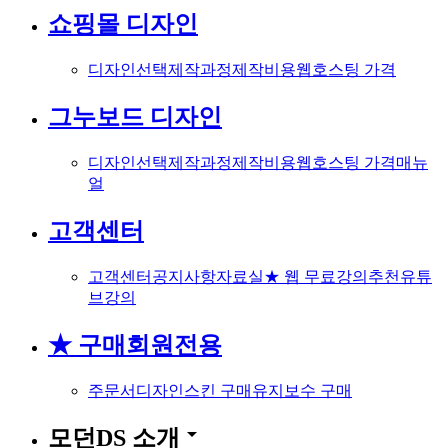
쇼핑몰 디자인
디자인선택
제작과정
제작비용
웹호스팅 가격
그누보드 디자인
디자인선택
제작과정
제작비용
웹호스팅 가격
매뉴
얼
고객센터
고객센터
공지사항
자료실
★ 웹 무료강의
추천유튜
브강의
★ 구매회원전용
주문서
디자인스킨 구매
유지보수 구매
arrow_drop_down
모던DS 소개