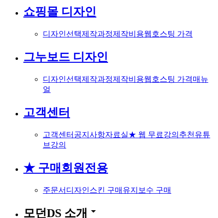
쇼핑몰 디자인
디자인선택
제작과정
제작비용
웹호스팅 가격
그누보드 디자인
디자인선택
제작과정
제작비용
웹호스팅 가격
매뉴
얼
고객센터
고객센터
공지사항
자료실
★ 웹 무료강의
추천유튜
브강의
★ 구매회원전용
주문서
디자인스킨 구매
유지보수 구매
arrow_drop_down
모던DS 소개