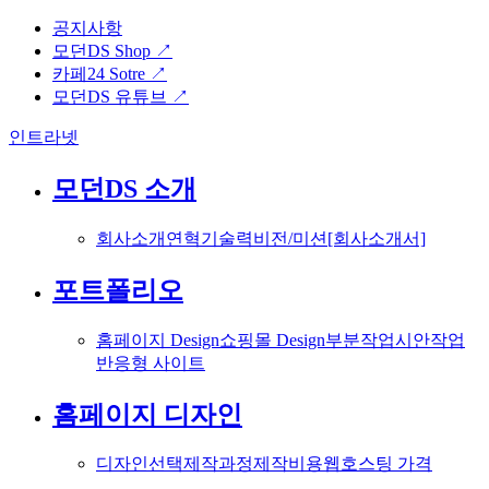
공지사항
모던DS Shop ↗
카페24 Sotre ↗
모던DS 유튜브 ↗
인트라넷
모던DS 소개
회사소개
연혁
기술력
비전/미션
[회사소개서]
포트폴리오
홈페이지 Design
쇼핑몰 Design
부분작업
시안작업
반응형 사이트
홈페이지 디자인
디자인선택
제작과정
제작비용
웹호스팅 가격