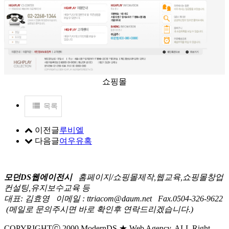
쇼핑몰
목록
이전글
루비엘
다음글
여우유혹
모던DS웹에이전시
홈페이지/쇼핑몰제작,웹교육,쇼핑몰창업
컨설팅,유지보수교육 등
대표: 김효영
이메일 : ttriacom@daum.net
Fax.0504-326-9622
(메일로 문의주시면 바로 확인후 연락드리겠습니다.)
COPYRIGHTⓒ 2000 ModernDS ★ Web Agency. ALL Right