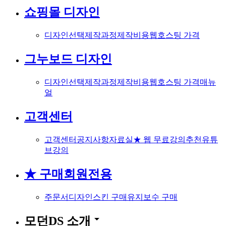
쇼핑몰 디자인
디자인선택
제작과정
제작비용
웹호스팅 가격
그누보드 디자인
디자인선택
제작과정
제작비용
웹호스팅 가격
매뉴
얼
고객센터
고객센터
공지사항
자료실
★ 웹 무료강의
추천유튜
브강의
★ 구매회원전용
주문서
디자인스킨 구매
유지보수 구매
arrow_drop_down
모던DS 소개