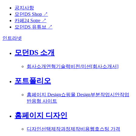
공지사항
모던DS Shop ↗
카페24 Sotre ↗
모던DS 유튜브 ↗
인트라넷
모던DS 소개
회사소개
연혁
기술력
비전/미션
[회사소개서]
포트폴리오
홈페이지 Design
쇼핑몰 Design
부분작업
시안작업
반응형 사이트
홈페이지 디자인
디자인선택
제작과정
제작비용
웹호스팅 가격