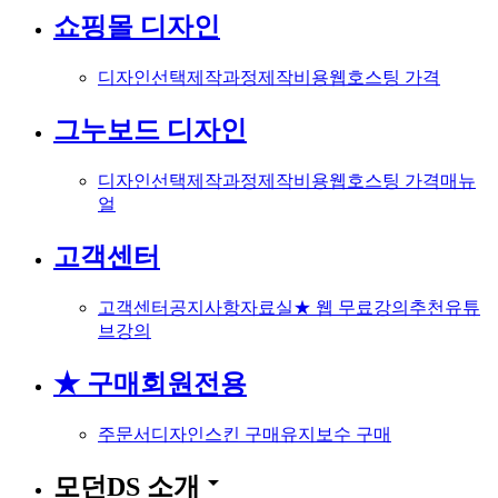
쇼핑몰 디자인
디자인선택
제작과정
제작비용
웹호스팅 가격
그누보드 디자인
디자인선택
제작과정
제작비용
웹호스팅 가격
매뉴
얼
고객센터
고객센터
공지사항
자료실
★ 웹 무료강의
추천유튜
브강의
★ 구매회원전용
주문서
디자인스킨 구매
유지보수 구매
arrow_drop_down
모던DS 소개