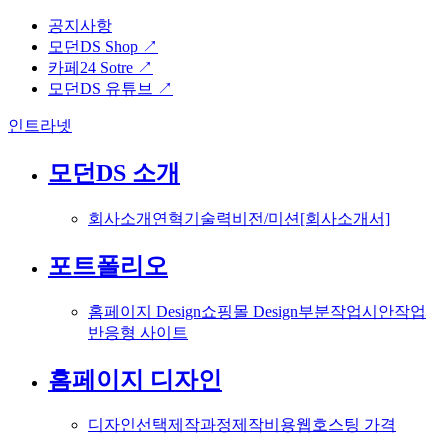
공지사항
모던DS Shop ↗
카페24 Sotre ↗
모던DS 유튜브 ↗
인트라넷
모던DS 소개
회사소개
연혁
기술력
비전/미션
[회사소개서]
포트폴리오
홈페이지 Design
쇼핑몰 Design
부분작업
시안작업
반응형 사이트
홈페이지 디자인
디자인선택
제작과정
제작비용
웹호스팅 가격