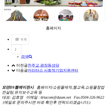
홈페이지
목록
검색
이전글
천주교 광장동성당
다음글
카리타스 사회적기업지원센터
모던DS웹에이전시
홈페이지/쇼핑몰제작,웹교육,쇼핑몰창업
컨설팅,유지보수교육 등
대표: 김효영
이메일 : ttriacom@daum.net
Fax.0504-326-9622
(메일로 문의주시면 바로 확인후 연락드리겠습니다.)